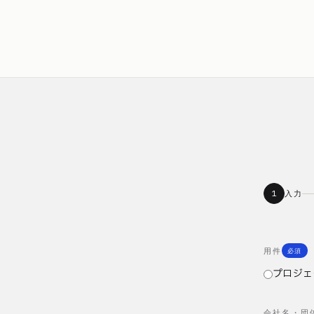
1
入力
用件
必須
プロジェ
会社名・団