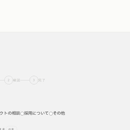
2
3
確認
完了
クトの相談
採用について
その他
体名
任意