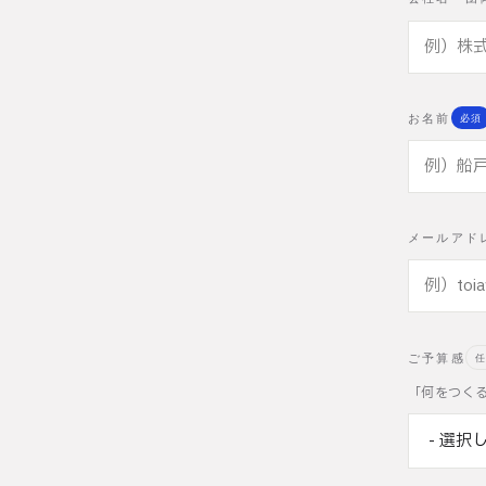
お名前
必須
メールアド
ご予算感
任
「何をつく