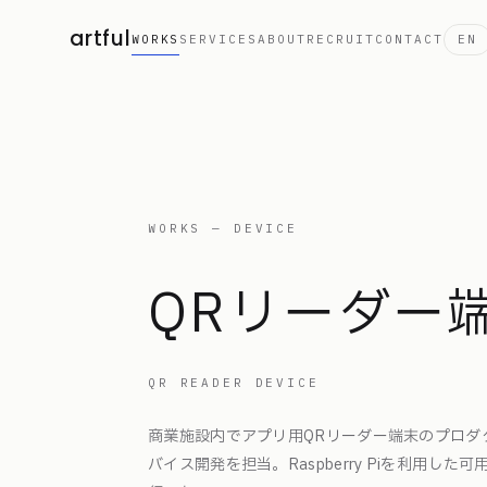
artful
WORKS
SERVICES
ABOUT
RECRUIT
CONTACT
EN
WORKS — DEVICE
QRリーダー
QR READER DEVICE
商業施設内でアプリ用QRリーダー端末のプロダ
バイス開発を担当。Raspberry Piを利用し