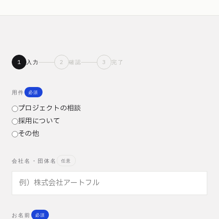
1
2
3
入力
確認
完了
用件
必須
プロジェクトの相談
採用について
その他
会社名・団体名
任意
お名前
必須