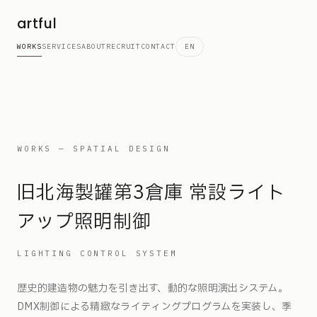
artful
WORKS
SERVICES
ABOUT
RECRUIT
CONTACT
EN
WORKS — SPATIAL DESIGN
旧北海製罐第3倉庫 常設ライト
アップ照明制御
LIGHTING CONTROL SYSTEM
歴史的建造物の魅力を引き出す、動的な照明演出システム。
DMX制御による精緻なライティングプログラムを実装し、季